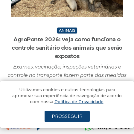
ANIMAIS
AgroPonte 2026: veja como funciona o
controle sanitário dos animais que serão
expostos
Exames, vacinação, inspeções veterinárias e
controle no transporte fazem parte das medidas
adotadas antes da abertura da feira
Utilizamos cookies e outras tecnologias para
Criciúma, SC - 12/07/2026 - 11H34MIN
aprimorar sua experiência de navegação de acordo
com nossa
Política de Privacidade
.
PROSSEGUIR
(4oito) 3431.5150