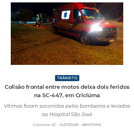
TRÂNSITO
Colisão frontal entre motos deixa dois feridos
na SC-447, em Criciúma
Vítimas foram socorridas pelos bombeiros e levadas
ao Hospital São José
Criciúma, SC - 14/07/2026 - 08H07MIN