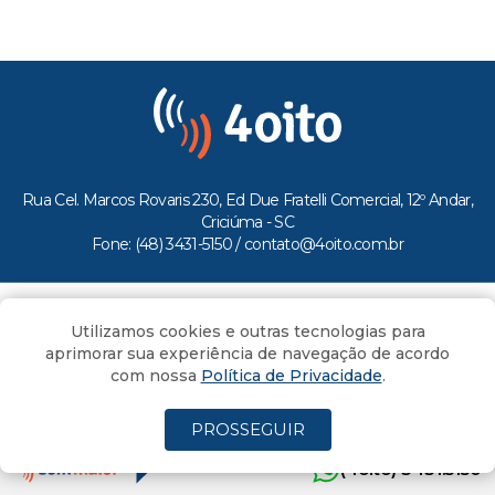
Rua Cel. Marcos Rovaris 230, Ed Due Fratelli Comercial, 12º Andar,
Criciúma - SC
Fone: (48) 3431-5150 /
contato@4oito.com.br
Copyright © 2026.
Utilizamos cookies e outras tecnologias para
Todos os direitos reservados ao Portal 4oito
aprimorar sua experiência de navegação de acordo
com nossa
Política de Privacidade
.
PROSSEGUIR
(4oito) 3431.5150