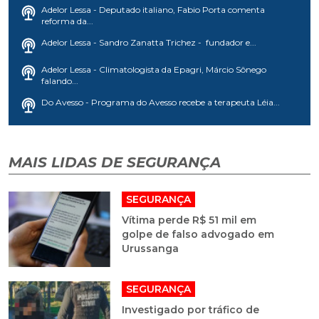
Adelor Lessa - Deputado italiano, Fabio Porta comenta
reforma da...
Adelor Lessa - Sandro Zanatta Trichez - fundador e...
Adelor Lessa - Climatologista da Epagri, Márcio Sônego
falando...
Do Avesso - Programa do Avesso recebe a terapeuta Léia...
MAIS LIDAS DE SEGURANÇA
SEGURANÇA
Vítima perde R$ 51 mil em
golpe de falso advogado em
Urussanga
SEGURANÇA
Investigado por tráfico de