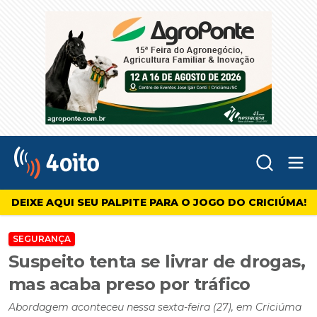
Abr
4oito
DEIXE AQUI SEU PALPITE PARA O JOGO DO CRICIÚMA!
SEGURANÇA
Suspeito tenta se livrar de drogas,
mas acaba preso por tráfico
Abordagem aconteceu nessa sexta-feira (27), em Criciúma