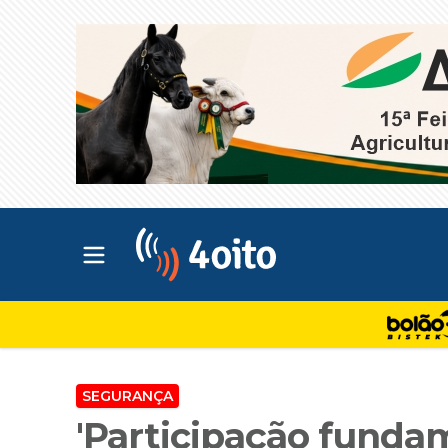
Abrir menu principal
4oito
SEGURANÇA
'Participação fundam