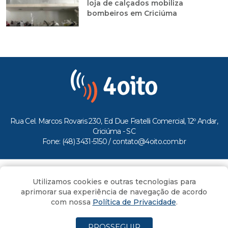
loja de calçados mobiliza
bombeiros em Criciúma
Rua Cel. Marcos Rovaris 230, Ed Due Fratelli Comercial, 12º Andar,
Criciúma - SC
Fone: (48) 3431-5150 /
contato@4oito.com.br
Copyright © 2026.
Utilizamos cookies e outras tecnologias para
Todos os direitos reservados ao Portal 4oito
aprimorar sua experiência de navegação de acordo
com nossa
Política de Privacidade
.
PROSSEGUIR