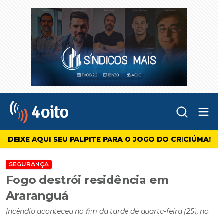
Abr
4oito
DEIXE AQUI SEU PALPITE PARA O JOGO DO CRICIÚMA!
SEGURANÇA
Fogo destrói residência em
Araranguá
Incêndio aconteceu no fim da tarde de quarta-feira (25), no