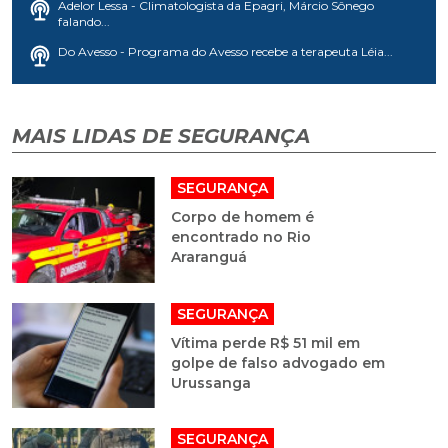
Adelor Lessa - Climatologista da Epagri, Márcio Sônego
falando...
Do Avesso - Programa do Avesso recebe a terapeuta Léia...
MAIS LIDAS DE SEGURANÇA
SEGURANÇA
Corpo de homem é
encontrado no Rio
Araranguá
SEGURANÇA
Vítima perde R$ 51 mil em
golpe de falso advogado em
Urussanga
SEGURANÇA