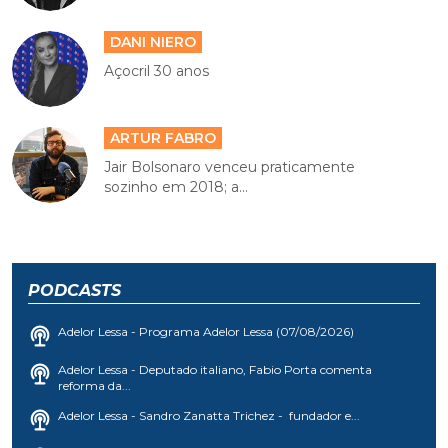
DANI NIERO
Açocril 30 anos
ARTUR FABRO
Jair Bolsonaro venceu praticamente
sozinho em 2018; a...
PODCASTS
Adelor Lessa - Programa Adelor Lessa (07/08/2026)
Adelor Lessa - Deputado italiano, Fabio Porta comenta
reforma da...
Adelor Lessa - Sandro Zanatta Trichez - fundador e...