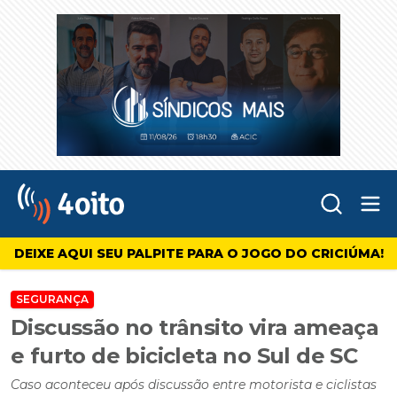
Abr
4oito
DEIXE AQUI SEU PALPITE PARA O JOGO DO CRICIÚMA!
SEGURANÇA
Discussão no trânsito vira ameaça
e furto de bicicleta no Sul de SC
Caso aconteceu após discussão entre motorista e ciclistas