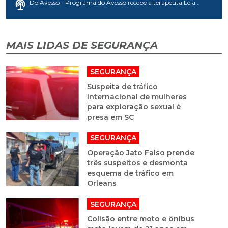
Do Avesso - Programa do Avesso recebe a terapeuta Léia...
MAIS LIDAS DE SEGURANÇA
SEGURANÇA
Suspeita de tráfico
internacional de mulheres
para exploração sexual é
presa em SC
SEGURANÇA
Operação Jato Falso prende
três suspeitos e desmonta
esquema de tráfico em
Orleans
SEGURANÇA
Colisão entre moto e ônibus