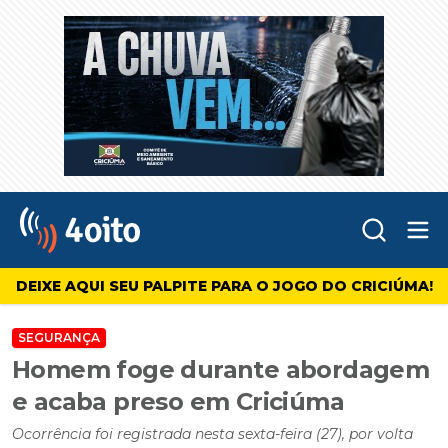
Abr
4oito
DEIXE AQUI SEU PALPITE PARA O JOGO DO CRICIÚMA!
SEGURANÇA
Homem foge durante abordagem
e acaba preso em Criciúma
Ocorrência foi registrada nesta sexta-feira (27), por volta