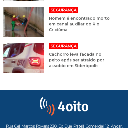
SEGURANÇA
Homem é encontrado morto
em canal auxiliar do Rio
Criciúma
SEGURANÇA
Cachorro leva facada no
peito após ser atraído por
assobio em Siderópolis
Rua Cel. Marcos Rovaris 230, Ed Due Fratelli Comercial, 12º Andar,