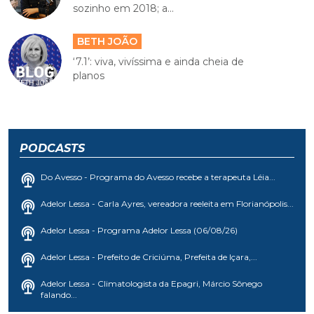
sozinho em 2018; a...
BETH JOÃO
‘7.1’: viva, vivíssima e ainda cheia de
planos
PODCASTS
Do Avesso - Programa do Avesso recebe a terapeuta Léia...
Adelor Lessa - Carla Ayres, vereadora reeleita em Florianópolis...
Adelor Lessa - Programa Adelor Lessa (06/08/26)
Adelor Lessa - Prefeito de Criciúma, Prefeita de Içara,...
Adelor Lessa - Climatologista da Epagri, Márcio Sônego
falando...