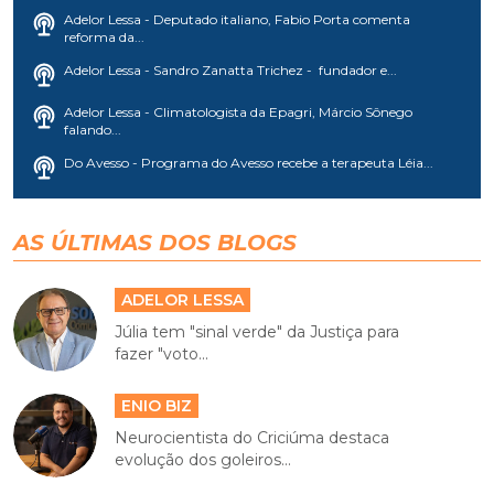
Adelor Lessa - Deputado italiano, Fabio Porta comenta
reforma da...
Adelor Lessa - Sandro Zanatta Trichez - fundador e...
Adelor Lessa - Climatologista da Epagri, Márcio Sônego
falando...
Do Avesso - Programa do Avesso recebe a terapeuta Léia...
AS ÚLTIMAS DOS BLOGS
ADELOR LESSA
Júlia tem "sinal verde" da Justiça para
fazer "voto...
ENIO BIZ
Neurocientista do Criciúma destaca
evolução dos goleiros...