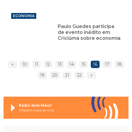
ECONOMIA
Paulo Guedes participa
de evento inédito em
Criciúma sobre economia
«
10
11
12
13
14
15
16
17
18
19
20
21
22
»
Rádio Som Maior
Clique e ouça ao vivo