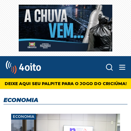
Abr
4oito
DEIXE AQUI SEU PALPITE PARA O JOGO DO CRICIÚMA!
ECONOMIA
ECONOMIA