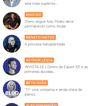
será mais suplente...
ENIO BIZ
Otero segue fora; Pedro deve
permanecer como titular
RENATO MATOS
A princesa transplantada
ARTHUR LESSA
INVISTA-SE | Direto da Expert XP e as
primeiras dúvidas...
BETH JOÃO
‘7.1’: viva, vivíssima e ainda cheia de
planos
ALEX MARANHÃO