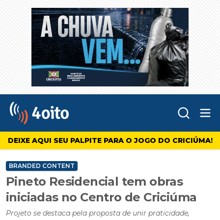
Abr
4oito
DEIXE AQUI SEU PALPITE PARA O JOGO DO CRICIÚMA!
BRANDED CONTENT
Pineto Residencial tem obras
iniciadas no Centro de Criciúma
Projeto se destaca pela proposta de unir praticidade,