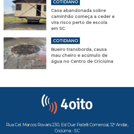
COTIDIANO
Casa abandonada sobre
caminhão começa a ceder e
vira risco perto de escola
em SC
COTIDIANO
Bueiro transborda, causa
mau cheiro e acúmulo de
água no Centro de Criciúma
Rua Cel. Marcos Rovaris 230, Ed Due Fratelli Comercial, 12º Andar,
Criciúma - SC