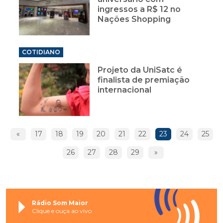
ingressos a R$ 12 no
Nações Shopping
COTIDIANO
Projeto da UniSatc é
finalista de premiação
internacional
«
17
18
19
20
21
22
23
24
25
26
27
28
29
»
Rádio Som Maior
Clique e ouça ao vivo