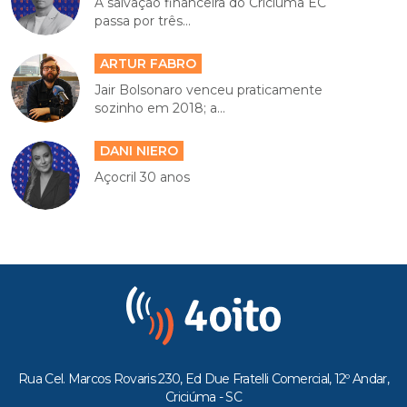
A salvação financeira do Criciúma EC
passa por três...
ARTUR FABRO
Jair Bolsonaro venceu praticamente
sozinho em 2018; a...
DANI NIERO
Açocril 30 anos
Rua Cel. Marcos Rovaris 230, Ed Due Fratelli Comercial, 12º Andar,
Criciúma - SC