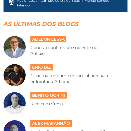
Adelor Lessa - Climatologista da Epagri, Márcio Sônego
falando...
AS ÚLTIMAS DOS BLOGS
ADELOR LESSA
Genésio confirmado suplente de
Antídio
ENIO BIZ
Criciúma tem time encaminhado para
enfrentar o Athletic
BENITO GORINI
Rico com Creso
ALEX MARANHÃO