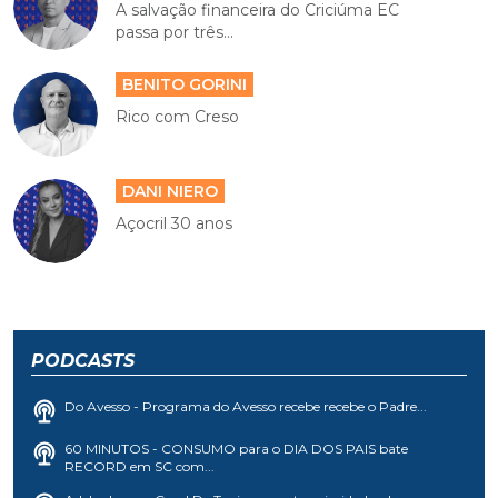
A salvação financeira do Criciúma EC
passa por três...
BENITO GORINI
Rico com Creso
DANI NIERO
Açocril 30 anos
PODCASTS
Do Avesso - Programa do Avesso recebe recebe o Padre...
60 MINUTOS - CONSUMO para o DIA DOS PAIS bate
RECORD em SC com...