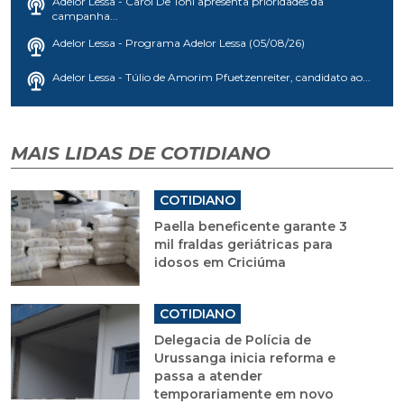
Adelor Lessa - Carol De Toni apresenta prioridades da
campanha...
Adelor Lessa - Programa Adelor Lessa (05/08/26)
Adelor Lessa - Túlio de Amorim Pfuetzenreiter, candidato ao...
MAIS LIDAS DE COTIDIANO
COTIDIANO
Paella beneficente garante 3
mil fraldas geriátricas para
idosos em Criciúma
COTIDIANO
Delegacia de Polícia de
Urussanga inicia reforma e
passa a atender
temporariamente em novo