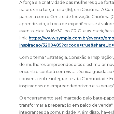
A força e a criatividade das mulheres que fo
na próxima terça-feira (18), em Criciúma. A
parceria com o Centro de Inovação Criciúma (
aprendizado, à troca de experiências e à valo
evento inicia às 16h30, no CRIO, e as inscrições 
link
https://www.sympla.com.br/evento/emp
inspiracao/3200485?qrcode=true&share_id
Com o tema "Estratégia, Conexão e Inspiração"
de mulheres empreendedoras e estimular nov
encontro contará com visita técnica guiada 
conversa entre integrantes da Comunidade Em
inspiradoras de empreendedorismo e superaçã
O encerramento será marcado pelo bate-papo "
transformar a preparação em palco de venda", 
integrantes da comunidade. Além disso, haverá 