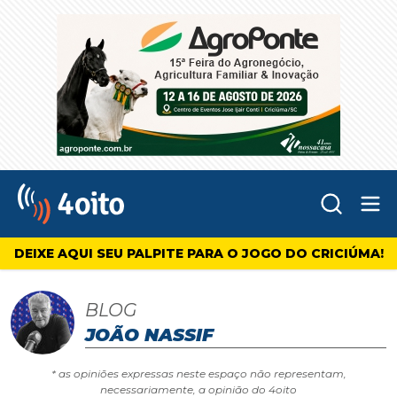
Abr
4oito
DEIXE AQUI SEU PALPITE PARA O JOGO DO CRICIÚMA!
BLOG
JOÃO NASSIF
* as opiniões expressas neste espaço não representam,
necessariamente, a opinião do 4oito