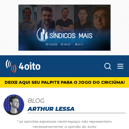
Abr
4oito
DEIXE AQUI SEU PALPITE PARA O JOGO DO CRICIÚMA!
BLOG
ARTHUR LESSA
* as opiniões expressas neste espaço não representam,
necessariamente, a opinião do 4oito