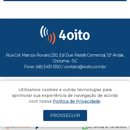
Rua Cel. Marcos Rovaris 230, Ed Due Fratelli Comercial, 12º Andar,
Criciúma - SC
Fone: (48) 3431-5150 /
contato@4oito.com.br
Copyright © 2026.
Utilizamos cookies e outras tecnologias para
Todos os direitos reservados ao Portal 4oito
aprimorar sua experiência de navegação de acordo
com nossa
Política de Privacidade
.
PROSSEGUIR
(4oito) 3431.5150