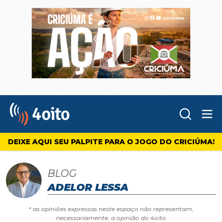
Abr
4oito
DEIXE AQUI SEU PALPITE PARA O JOGO DO CRICIÚMA!
BLOG
ADELOR LESSA
* as opiniões expressas neste espaço não representam,
necessariamente, a opinião do 4oito