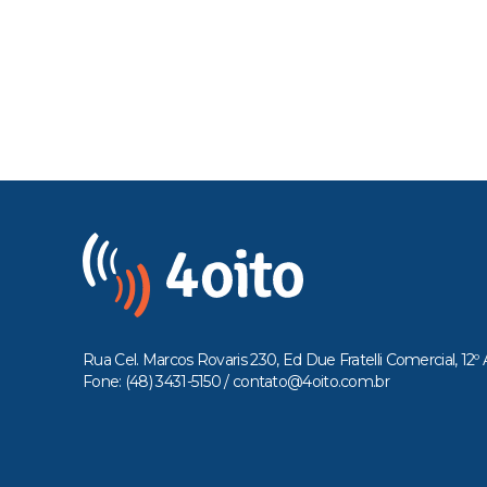
Rua Cel. Marcos Rovaris 230, Ed Due Fratelli Comercial, 12º 
Fone: (48) 3431-5150 /
contato@4oito.com.br