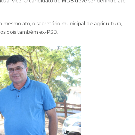
tual vice. O candidato do MDB deve ser definido até
o mesmo ato, o secretário municipal de agricultura,
, os dois também ex-PSD.