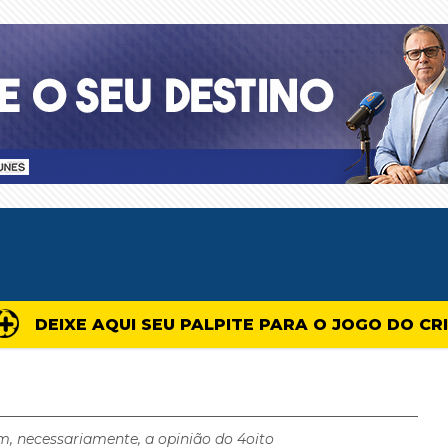
DEIXE AQUI SEU PALPITE PARA O JOGO DO CR
m, necessariamente, a opinião do 4oito