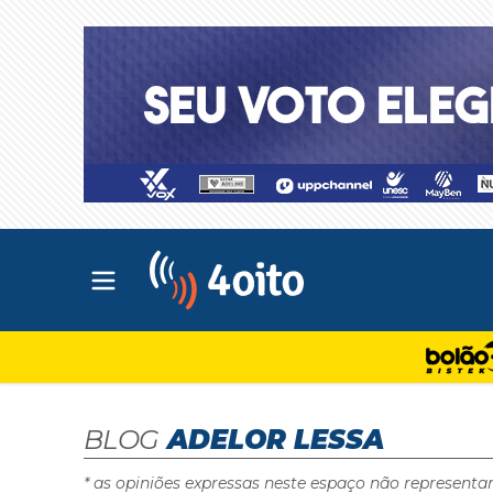
Abrir menu principal
4oito
BLOG
ADELOR LESSA
* as opiniões expressas neste espaço não representa