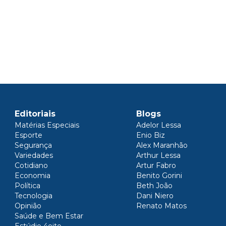
Editoriais
Blogs
Matérias Especiais
Adelor Lessa
Esporte
Enio Biz
Segurança
Alex Maranhão
Variedades
Arthur Lessa
Cotidiano
Artur Fabro
Economia
Benito Gorini
Política
Beth João
Tecnologia
Dani Niero
Opinião
Renato Matos
Saúde e Bem Estar
Estúdio 4oito