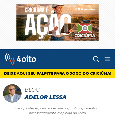
Abr
4oito
DEIXE AQUI SEU PALPITE PARA O JOGO DO CRICIÚMA!
BLOG
ADELOR LESSA
* as opiniões expressas neste espaço não representam,
necessariamente, a opinião do 4oito