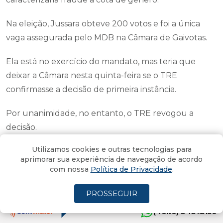
Na eleição, Jussara obteve 200 votos e foi a única
vaga assegurada pelo MDB na Câmara de Gaivotas.
Ela está no exercício do mandato, mas teria que
deixar a Câmara nesta quinta-feira se o TRE
confirmasse a decisão de primeira instância.
Por unanimidade, no entanto, o TRE revogou a
decisão.
Utilizamos cookies e outras tecnologias para
[Áudio] Vaguinho em um ano: de
aprimorar sua experiência de navegação de acordo
com nossa
Política de Privacidade
.
terras raras a viadutos
Vaguinho exigiu solução no tele-saude e anunciou elevado
PROSSEGUIR
para os trilhos do Pinheirinho
(4oito) 3431.5150
Por
Adelor Lessa