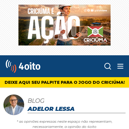
Abr
4oito
DEIXE AQUI SEU PALPITE PARA O JOGO DO CRICIÚMA!
BLOG
ADELOR LESSA
* as opiniões expressas neste espaço não representam,
necessariamente, a opinião do 4oito