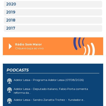
2020
2019
2018
2017
Rádio Som Maior
Clique e ouça ao vivo
PODCASTS
Adelor Lessa - Programa Adelor Lessa (07/08/2026)
Adelor Lessa - Deputado italiano, Fabio Porta comenta
reforma da...
Adelor Lessa - Sandro Zanatta Trichez - fundador e...