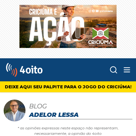
Abr
4oito
DEIXE AQUI SEU PALPITE PARA O JOGO DO CRICIÚMA!
BLOG
ADELOR LESSA
* as opiniões expressas neste espaço não representam,
necessariamente, a opinião do 4oito