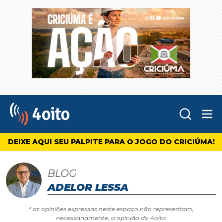
Abr
4oito
DEIXE AQUI SEU PALPITE PARA O JOGO DO CRICIÚMA!
BLOG
ADELOR LESSA
* as opiniões expressas neste espaço não representam,
necessariamente, a opinião do 4oito