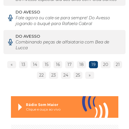
DO AVESSO
Fale agora ou cale-se para sempre! Do Avesso
jogando o buquê para Rafaela Cabral
DO AVESSO
Combinando peças de alfaiataria com Bea de
Lucca
«
13
14
15
16
17
18
19
20
21
22
23
24
25
»
Rádio Som Maior
Clique e ouça ao vivo