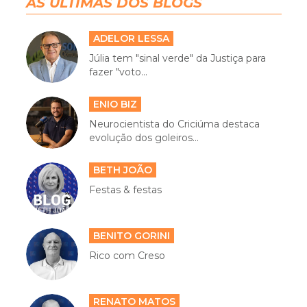
AS ÚLTIMAS DOS BLOGS
ADELOR LESSA
Júlia tem "sinal verde" da Justiça para
fazer "voto...
ENIO BIZ
Neurocientista do Criciúma destaca
evolução dos goleiros...
BETH JOÃO
Festas & festas
BENITO GORINI
Rico com Creso
RENATO MATOS