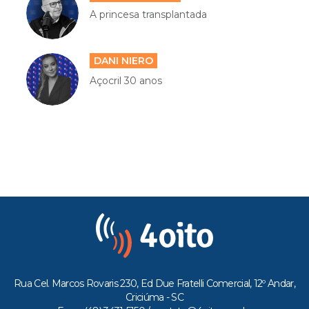
A princesa transplantada
DANI NIERO
Açocril 30 anos
Rua Cel. Marcos Rovaris 230, Ed Due Fratelli Comercial, 12º Andar,
Criciúma - SC