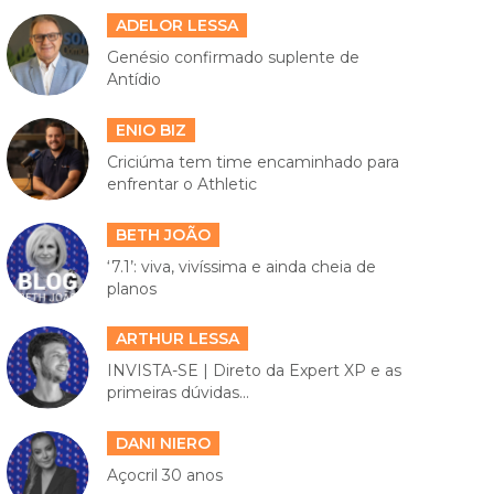
ADELOR LESSA
Genésio confirmado suplente de
Antídio
ENIO BIZ
Criciúma tem time encaminhado para
enfrentar o Athletic
BETH JOÃO
‘7.1’: viva, vivíssima e ainda cheia de
planos
ARTHUR LESSA
INVISTA-SE | Direto da Expert XP e as
primeiras dúvidas...
DANI NIERO
Açocril 30 anos