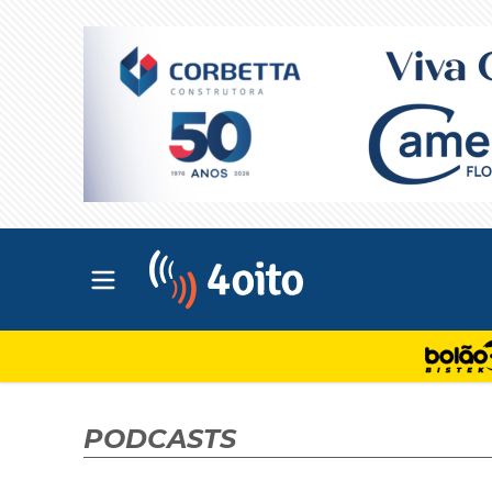
Abrir menu principal
4oito
PODCASTS