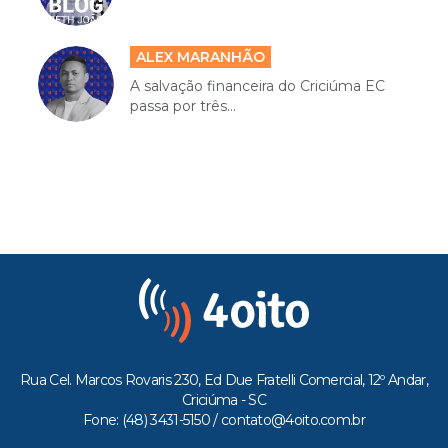
ALEX MARANHÃO
A salvação financeira do Criciúma EC
passa por três...
Rua Cel. Marcos Rovaris 230, Ed Due Fratelli Comercial, 12º Andar,
Criciúma - SC
Fone: (48) 3431-5150 /
contato@4oito.com.br