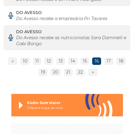
DO AVESSO
Do Avesso recebe a empresária Pri Tavares
DO AVESSO
Do Avesso recebe as nutricionistas Sara Daminelli e
Gabi Búrigo
«
10
11
12
13
14
15
16
17
18
19
20
21
22
»
Rádio Som Maior
Clique e ouça ao vivo