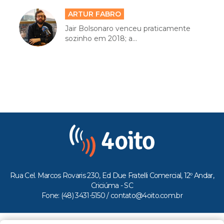
ARTUR FABRO
Jair Bolsonaro venceu praticamente
sozinho em 2018; a...
Rua Cel. Marcos Rovaris 230, Ed Due Fratelli Comercial, 12º Andar,
Criciúma - SC
Fone: (48) 3431-5150 /
contato@4oito.com.br