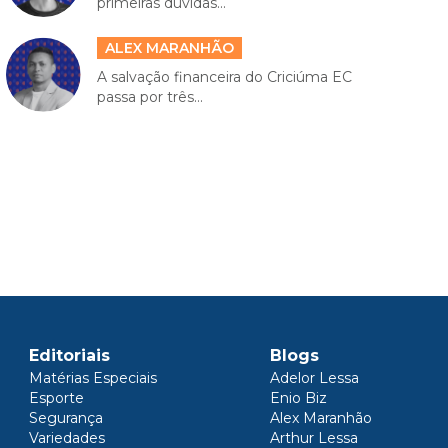
primeiras dúvidas...
ALEX MARANHÃO
A salvação financeira do Criciúma EC
passa por três...
Editoriais
Blogs
Matérias Especiais
Adelor Lessa
Esporte
Enio Biz
Segurança
Alex Maranhão
Variedades
Arthur Lessa