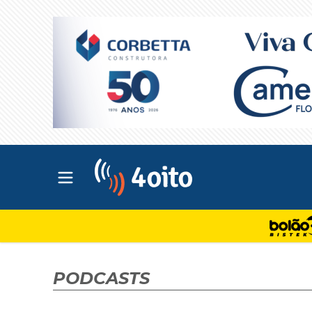
Abrir menu principal
4oito
PODCASTS