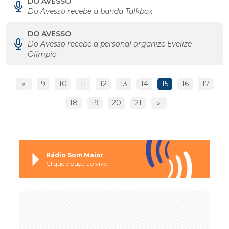
DO AVESSO
Do Avesso recebe a banda Talkbox
DO AVESSO
Do Avesso recebe a personal organize Evelize
Olimpio
«
9
10
11
12
13
14
15
16
17
18
19
20
21
»
Rádio Som Maior
Clique e ouça ao vivo