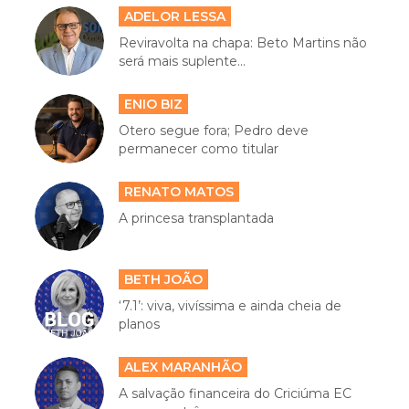
ADELOR LESSA
Reviravolta na chapa: Beto Martins não
será mais suplente...
ENIO BIZ
Otero segue fora; Pedro deve
permanecer como titular
RENATO MATOS
A princesa transplantada
BETH JOÃO
‘7.1’: viva, vivíssima e ainda cheia de
planos
ALEX MARANHÃO
A salvação financeira do Criciúma EC