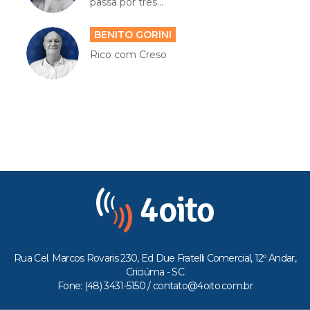
passa por três...
BENITO GORINI
Rico com Creso
Rua Cel. Marcos Rovaris 230, Ed Due Fratelli Comercial, 12º Andar,
Criciúma - SC
Fone: (48) 3431-5150 /
contato@4oito.com.br