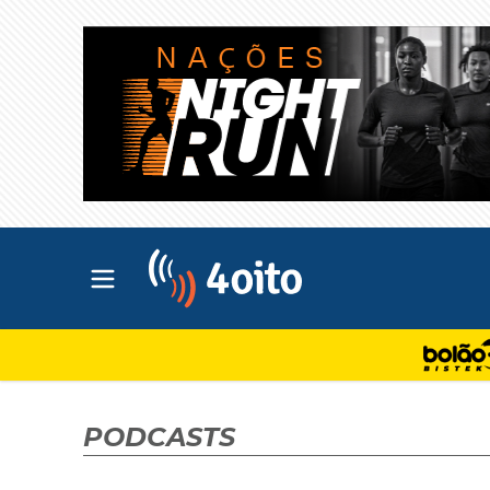
Abrir menu principal
4oito
PODCASTS