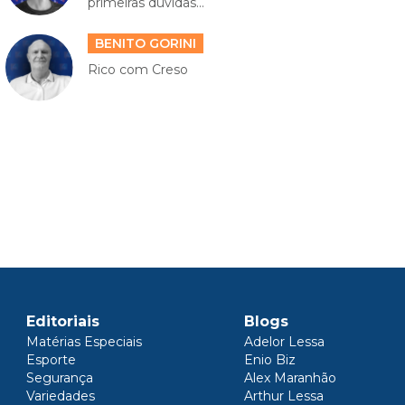
primeiras dúvidas...
BENITO GORINI
Rico com Creso
Editoriais
Blogs
Matérias Especiais
Adelor Lessa
Esporte
Enio Biz
Segurança
Alex Maranhão
Variedades
Arthur Lessa