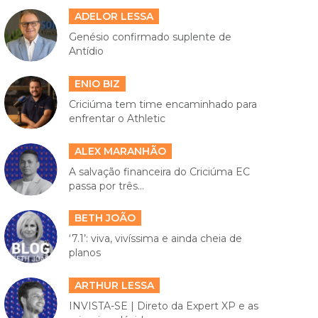
ADELOR LESSA
Genésio confirmado suplente de
Antídio
ENIO BIZ
Criciúma tem time encaminhado para
enfrentar o Athletic
ALEX MARANHÃO
A salvação financeira do Criciúma EC
passa por três...
BETH JOÃO
‘7.1’: viva, vivíssima e ainda cheia de
planos
ARTHUR LESSA
INVISTA-SE | Direto da Expert XP e as