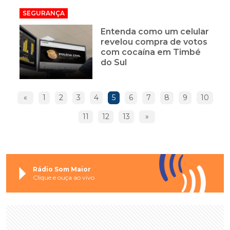
SEGURANÇA
Entenda como um celular
revelou compra de votos
com cocaína em Timbé
do Sul
«
1
2
3
4
5
6
7
8
9
10
11
12
13
»
Rádio Som Maior
Clique e ouça ao vivo