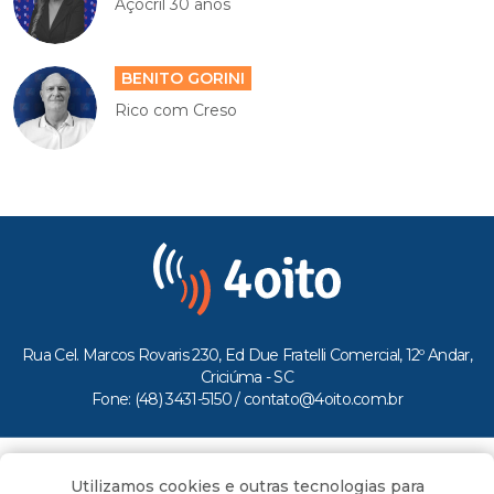
Açocril 30 anos
BENITO GORINI
Rico com Creso
Rua Cel. Marcos Rovaris 230, Ed Due Fratelli Comercial, 12º Andar,
Criciúma - SC
Fone: (48) 3431-5150 /
contato@4oito.com.br
Copyright © 2026.
Utilizamos cookies e outras tecnologias para
Todos os direitos reservados ao Portal 4oito