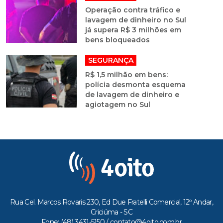
Operação contra tráfico e
lavagem de dinheiro no Sul
já supera R$ 3 milhões em
bens bloqueados
SEGURANÇA
R$ 1,5 milhão em bens:
polícia desmonta esquema
de lavagem de dinheiro e
agiotagem no Sul
Rua Cel. Marcos Rovaris 230, Ed Due Fratelli Comercial, 12º Andar,
Criciúma - SC
Fone: (48) 3431-5150 /
contato@4oito.com.br