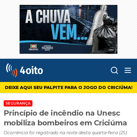
Abr
4oito
DEIXE AQUI SEU PALPITE PARA O JOGO DO CRICIÚMA!
SEGURANÇA
Princípio de incêndio na Unesc
mobiliza bombeiros em Criciúma
Ocorrência foi registrado na noite desta quarta-feira (25)