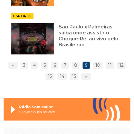
ESPORTE
São Paulo x Palmeiras:
saiba onde assistir o
Choque-Rei ao vivo pelo
Brasileirão
«
3
4
5
6
7
8
9
10
11
12
13
14
15
»
Rádio Som Maior
Clique e ouça ao vivo