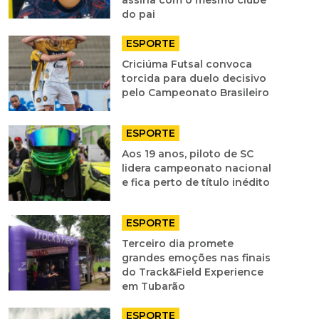
assina com o mesmo clube
do pai
ESPORTE
Criciúma Futsal convoca
torcida para duelo decisivo
pelo Campeonato Brasileiro
ESPORTE
Aos 19 anos, piloto de SC
lidera campeonato nacional
e fica perto de título inédito
ESPORTE
Terceiro dia promete
grandes emoções nas finais
do Track&Field Experience
em Tubarão
ESPORTE