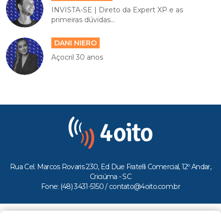
INVISTA-SE | Direto da Expert XP e as
primeiras dúvidas...
DANI NIERO
Açocril 30 anos
Rua Cel. Marcos Rovaris 230, Ed Due Fratelli Comercial, 12º Andar,
Criciúma - SC
Fone: (48) 3431-5150 /
contato@4oito.com.br
Copyright © 2026.