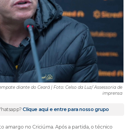
empate diante do Ceará | Foto: Celso da Luz/ Assessoria de
imprensa
 Whatsapp?
Clique aqui e entre para nosso grupo
 amargo no Criciúma. Após a partida, o técnico