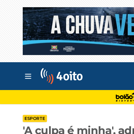
Abrir menu principal
4oito
ESPORTE
'A culpa é minha', a