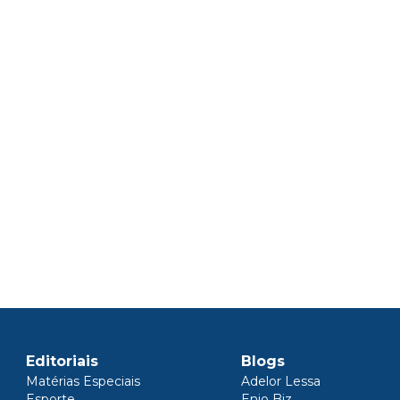
Editoriais
Blogs
Matérias Especiais
Adelor Lessa
Esporte
Enio Biz