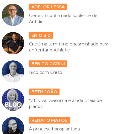
ADELOR LESSA
Genésio confirmado suplente de
Antídio
ENIO BIZ
Criciúma tem time encaminhado para
enfrentar o Athletic
BENITO GORINI
Rico com Creso
BETH JOÃO
‘7.1’: viva, vivíssima e ainda cheia de
planos
RENATO MATOS
A princesa transplantada