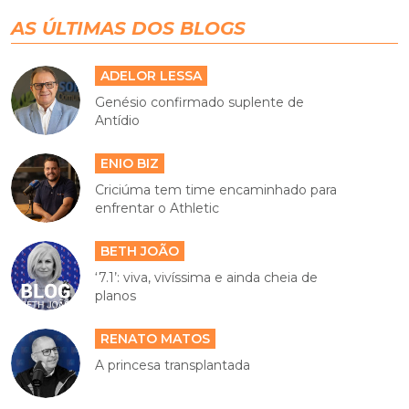
AS ÚLTIMAS DOS BLOGS
ADELOR LESSA
Genésio confirmado suplente de
Antídio
ENIO BIZ
Criciúma tem time encaminhado para
enfrentar o Athletic
BETH JOÃO
‘7.1’: viva, vivíssima e ainda cheia de
planos
RENATO MATOS
A princesa transplantada