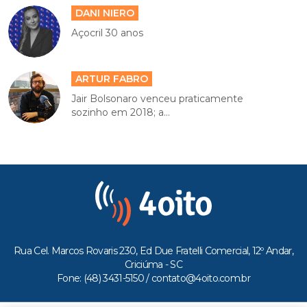
DANI NIERO
Açocril 30 anos
ARTUR FABRO
Jair Bolsonaro venceu praticamente
sozinho em 2018; a...
Rua Cel. Marcos Rovaris 230, Ed Due Fratelli Comercial, 12º Andar,
Criciúma - SC
Fone: (48) 3431-5150 /
contato@4oito.com.br