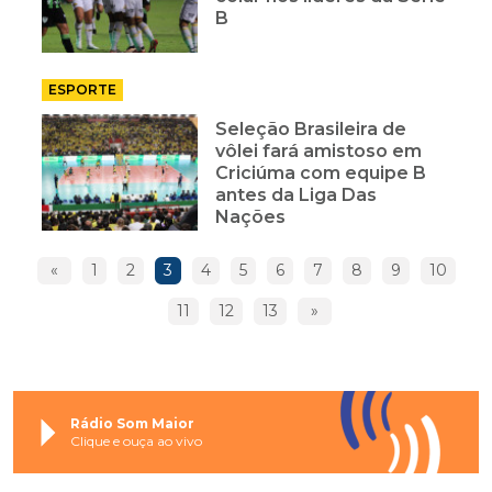
B
ESPORTE
Seleção Brasileira de
vôlei fará amistoso em
Criciúma com equipe B
antes da Liga Das
Nações
«
1
2
3
4
5
6
7
8
9
10
11
12
13
»
Rádio Som Maior
Clique e ouça ao vivo