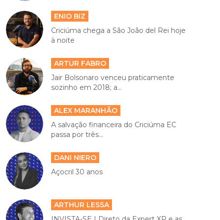
ENIO BIZ
Criciúma chega a São João del Rei hoje
à noite
ARTUR FABRO
Jair Bolsonaro venceu praticamente
sozinho em 2018; a...
ALEX MARANHÃO
A salvação financeira do Criciúma EC
passa por três...
DANI NIERO
Açocril 30 anos
ARTHUR LESSA
INVISTA-SE | Direto da Expert XP e as