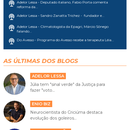
Adelor Lessa - Deputado italiano, Fabio Porta comenta
reforma da...
Adelor Lessa - Sandro Zanatta Trichez - fundador e...
Adelor Lessa - Climatologista da Epagri, Márcio Sônego
falando...
Do Avesso - Programa do Avesso recebe a terapeuta Léia...
AS ÚLTIMAS DOS BLOGS
ADELOR LESSA
Júlia tem "sinal verde" da Justiça para
fazer "voto...
ENIO BIZ
Neurocientista do Criciúma destaca
evolução dos goleiros...