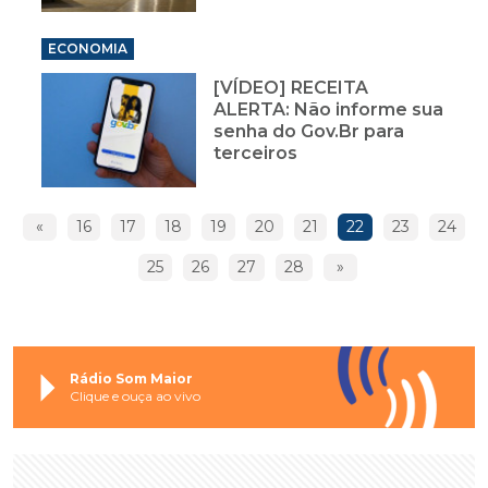
ECONOMIA
[VÍDEO] RECEITA
ALERTA: Não informe sua
senha do Gov.Br para
terceiros
«
16
17
18
19
20
21
22
23
24
25
26
27
28
»
Rádio Som Maior
Clique e ouça ao vivo