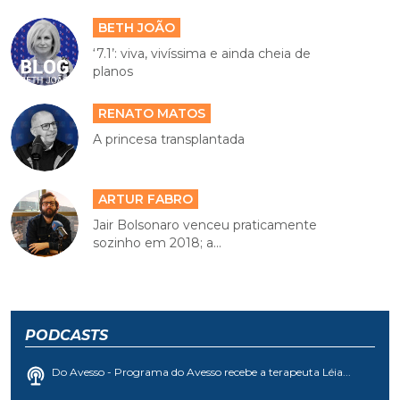
BETH JOÃO
‘7.1’: viva, vivíssima e ainda cheia de
planos
RENATO MATOS
A princesa transplantada
ARTUR FABRO
Jair Bolsonaro venceu praticamente
sozinho em 2018; a...
PODCASTS
Do Avesso - Programa do Avesso recebe a terapeuta Léia...