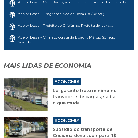
Adelor Lessa - Carla Ayres, vereadora reeleita em Florianópolis...
Adelor Lessa - Programa Adelor Lessa (06/08/26)
Adelor Lessa - Prefeito de Criciúma, Prefeita de Içara,...
Adelor Lessa - Climatologista da Epagri, Márcio Sônego
falando...
MAIS LIDAS DE ECONOMIA
ECONOMIA
Lei garante frete mínimo no
transporte de cargas; saiba
o que muda
ECONOMIA
Subsídio do transporte de
Criciúma deve subir para R$