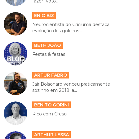
fazer "voto...
ENIO BIZ
Neurocientista do Criciúma destaca
evolução dos goleiros...
BETH JOÃO
Festas & festas
ARTUR FABRO
Jair Bolsonaro venceu praticamente
sozinho em 2018; a...
BENITO GORINI
Rico com Creso
ARTHUR LESSA