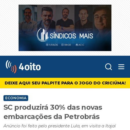
Abr
4oito
DEIXE AQUI SEU PALPITE PARA O JOGO DO CRICIÚMA!
ECONOMIA
SC produzirá 30% das novas
embarcações da Petrobrás
Anúncio foi feito pelo presidente Lula, em visita a Itajaí