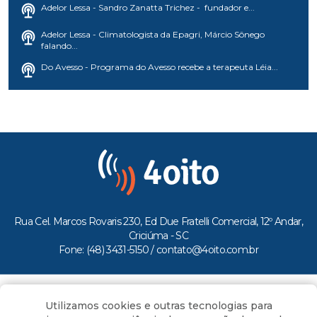
Adelor Lessa - Sandro Zanatta Trichez - fundador e...
Adelor Lessa - Climatologista da Epagri, Márcio Sônego
falando...
Do Avesso - Programa do Avesso recebe a terapeuta Léia...
Rua Cel. Marcos Rovaris 230, Ed Due Fratelli Comercial, 12º Andar,
Criciúma - SC
Fone: (48) 3431-5150 /
contato@4oito.com.br
Copyright © 2026.
Utilizamos cookies e outras tecnologias para
Todos os direitos reservados ao Portal 4oito