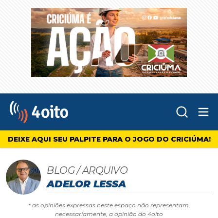
Abr
4oito
DEIXE AQUI SEU PALPITE PARA O JOGO DO CRICIÚMA!
BLOG / ARQUIVO
ADELOR LESSA
* as opiniões expressas neste espaço não representam,
necessariamente, a opinião do 4oito