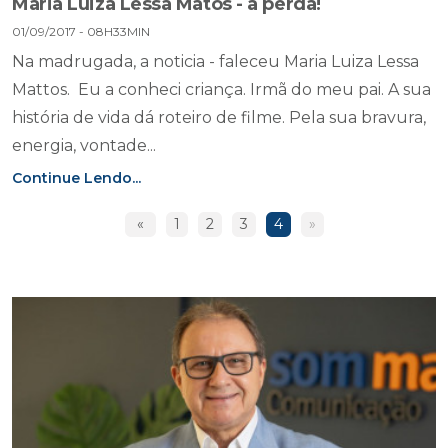
Maria Luiza Lessa Matos - a perda!
01/09/2017 - 08H33MIN
Na madrugada, a noticia - faleceu Maria Luiza Lessa
Mattos. Eu a conheci criança. Irmã do meu pai. A sua
história de vida dá roteiro de filme. Pela sua bravura,
energia, vontade...
Continue Lendo...
«
1
2
3
4
»