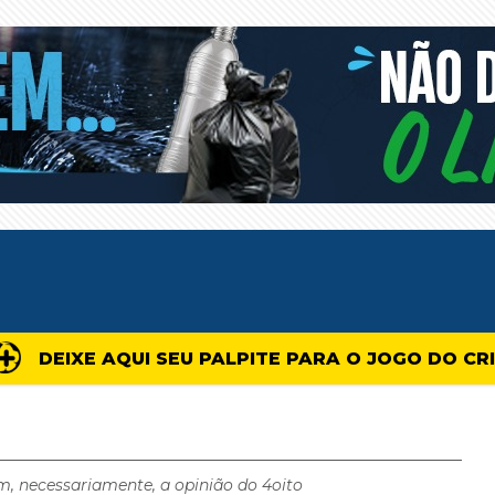
DEIXE AQUI SEU PALPITE PARA O JOGO DO CR
m, necessariamente, a opinião do 4oito