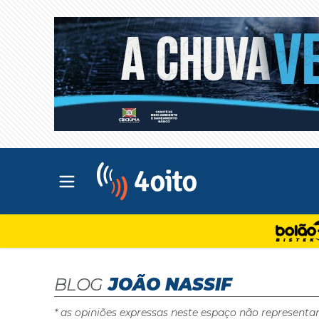
Abrir menu principal
4oito
BLOG
JOÃO NASSIF
* as opiniões expressas neste espaço não representa