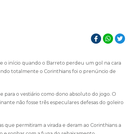
e o início quando o Barreto perdeu um gol na cara
do totalmente o Corinthians foi o prenúncio de
 para o vestiário como dono absoluto do jogo. O
inante não fosse três especulares defesas do goleiro
has que permitiram a virada e deram ao Corinthians a
to e sonhar com a fuga do rebaixamento.