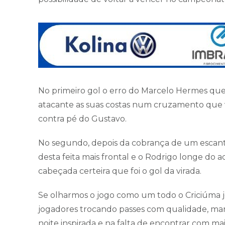
No primeiro gol o erro do Marcelo Hermes que
atacante as suas costas num cruzamento que v
contra pé do Gustavo.
No segundo, depois da cobrança de um escan
desta feita mais frontal e o Rodrigo longe do 
cabeçada certeira que foi o gol da virada.
Se olharmos o jogo como um todo o Criciúma 
jogadores trocando passes com qualidade, ma
noite inspirada e na falta de encontrar com m