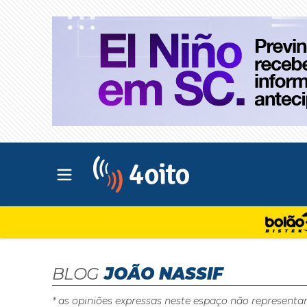
Abrir menu principal
4oito
BLOG
JOÃO NASSIF
* as opiniões expressas neste espaço não representa