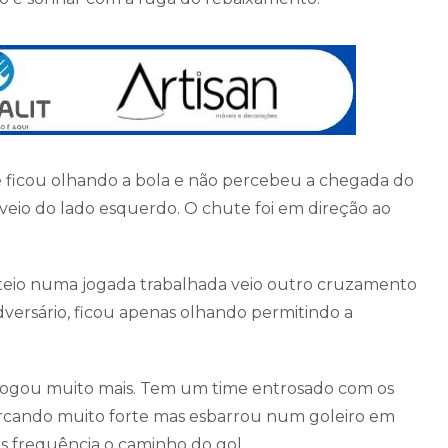
 ficou olhando a bola e não percebeu a chegada do
eio do lado esquerdo. O chute foi em direção ao
teio numa jogada trabalhada veio outro cruzamento
adversário, ficou apenas olhando permitindo a
jogou muito mais. Tem um time entrosado com os
rcando muito forte mas esbarrou num goleiro em
ais frequência o caminho do gol.