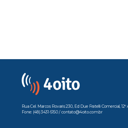
Rua Cel. Marcos Rovaris 230, Ed Due Fratelli Comercial, 12º 
Fone: (48) 3431-5150 /
contato@4oito.com.br