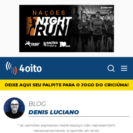
Abr
4oito
DEIXE AQUI SEU PALPITE PARA O JOGO DO CRICIÚMA!
BLOG
DENIS LUCIANO
* as opiniões expressas neste espaço não representam,
necessariamente, a opinião do 4oito