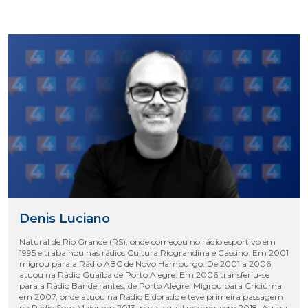
Denis Luciano
Natural de Rio Grande (RS), onde começou no rádio esportivo em
1995 e trabalhou nas rádios Cultura Riograndina e Cassino. Em 2001
migrou para a Rádio ABC de Novo Hamburgo. De 2001 a 2006
atuou na Rádio Guaíba de Porto Alegre. Em 2006 transferiu-se
para a Rádio Bandeirantes, de Porto Alegre. Migrou para Criciúma
em 2007, onde atuou na Rádio Eldorado e teve primeira passagem
na Rádio Som Maior em 2013, para a qual retornou em 2018. Atuou