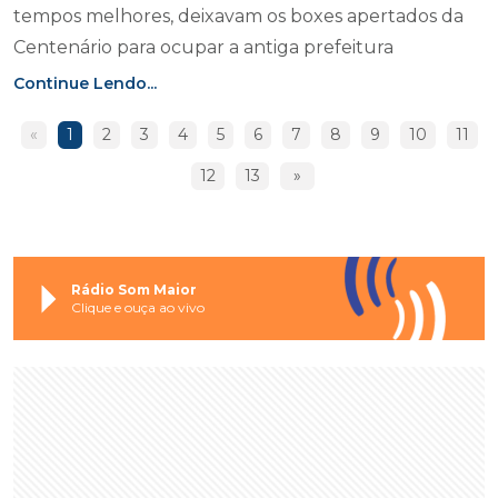
tempos melhores, deixavam os boxes apertados da
Centenário para ocupar a antiga prefeitura
Continue Lendo...
«
1
2
3
4
5
6
7
8
9
10
11
12
13
»
Rádio Som Maior
Clique e ouça ao vivo