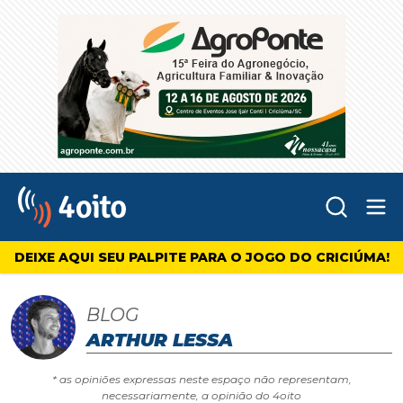
Abr
4oito
DEIXE AQUI SEU PALPITE PARA O JOGO DO CRICIÚMA!
BLOG
ARTHUR LESSA
* as opiniões expressas neste espaço não representam,
necessariamente, a opinião do 4oito