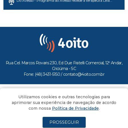
Do Avesso - Programa do Avesso recebe a terapeuta Léia...
Rua Cel. Marcos Rovaris 230, Ed Due Fratelli Comercial, 12º Andar,
Criciúma - SC
Fone: (48) 3431-5150 /
contato@4oito.com.br
Copyright © 2026.
Utilizamos cookies e outras tecnologias para
Todos os direitos reservados ao Portal 4oito
aprimorar sua experiência de navegação de acordo
com nossa
Política de Privacidade
.
PROSSEGUIR