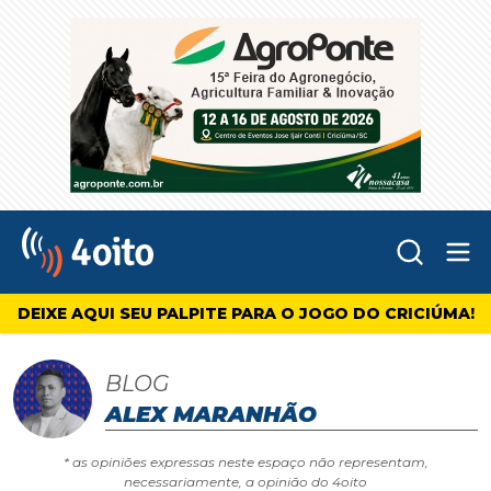
Abr
4oito
DEIXE AQUI SEU PALPITE PARA O JOGO DO CRICIÚMA!
BLOG
ALEX MARANHÃO
* as opiniões expressas neste espaço não representam,
necessariamente, a opinião do 4oito