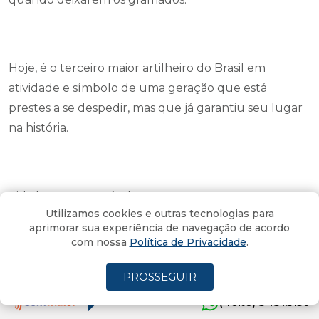
Hoje, é o terceiro maior artilheiro do Brasil em
atividade e símbolo de uma geração que está
prestes a se despedir, mas que já garantiu seu lugar
na história.
Vida longa ao Incrível.
Utilizamos cookies e outras tecnologias para
aprimorar sua experiência de navegação de acordo
com nossa
Política de Privacidade
.
A dois pontos do G4: o sonho do
PROSSEGUIR
acesso segue vivo!
(4oito) 3431.5150