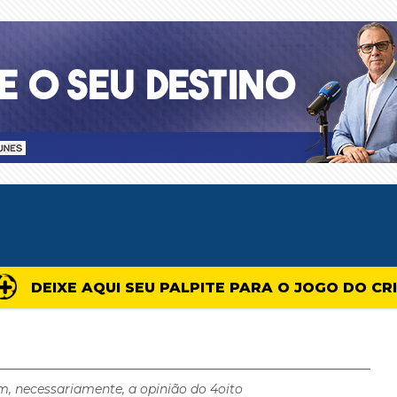
DEIXE AQUI SEU PALPITE PARA O JOGO DO CR
m, necessariamente, a opinião do 4oito