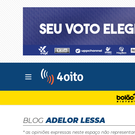
Abrir menu principal
4oito
BLOG
ADELOR LESSA
* as opiniões expressas neste espaço não representa