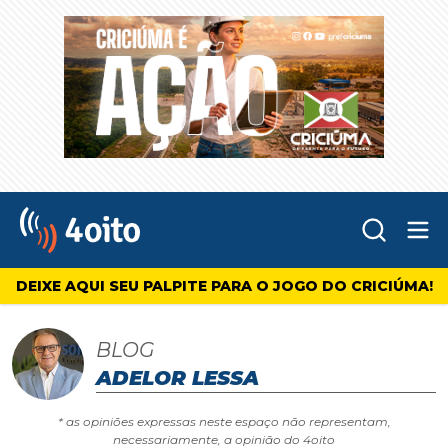
Abr
4oito
DEIXE AQUI SEU PALPITE PARA O JOGO DO CRICIÚMA!
BLOG
ADELOR LESSA
* as opiniões expressas neste espaço não representam,
necessariamente, a opinião do 4oito