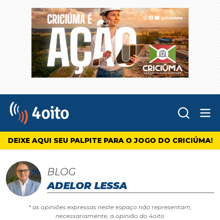
Abr
4oito
DEIXE AQUI SEU PALPITE PARA O JOGO DO CRICIÚMA!
BLOG
ADELOR LESSA
* as opiniões expressas neste espaço não representam,
necessariamente, a opinião do 4oito