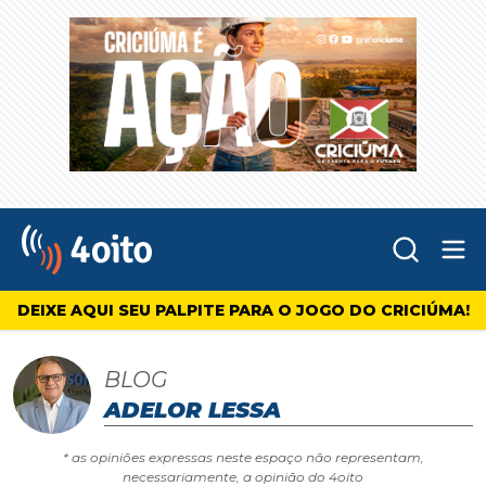
Abr
4oito
DEIXE AQUI SEU PALPITE PARA O JOGO DO CRICIÚMA!
BLOG
ADELOR LESSA
* as opiniões expressas neste espaço não representam,
necessariamente, a opinião do 4oito